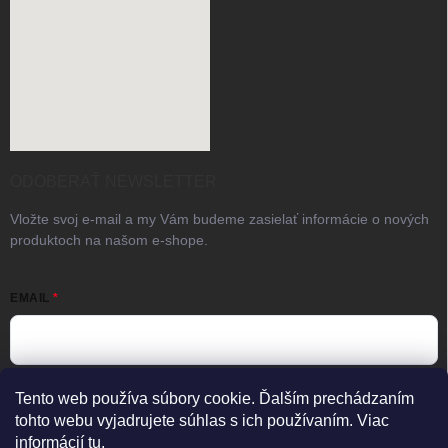
ODOBERAŤ NEWSLETTER
Vložte svoj e-mail a my Vám budeme zasielať informácie o nových
produktoch na našom e-shope.
EMAIL
Vložením e-mailu súhlasíte s
podmienkami ochrany osobných
Tento web používa súbory cookie. Ďalším prechádzaním
údajov
tohto webu vyjadrujete súhlas s ich používaním. Viac
informácií
tu.