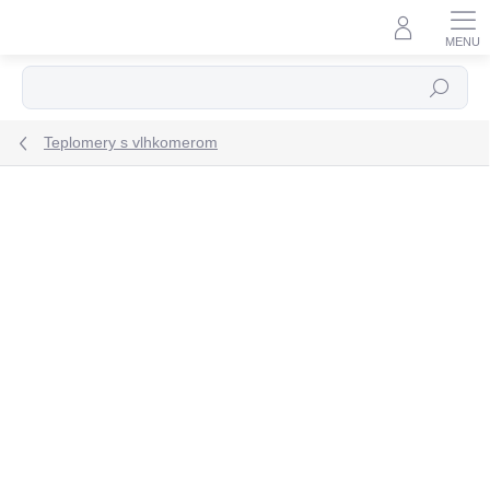
Prejsť
na
obsah
Hľadať
Teplomery s vlhkomerom