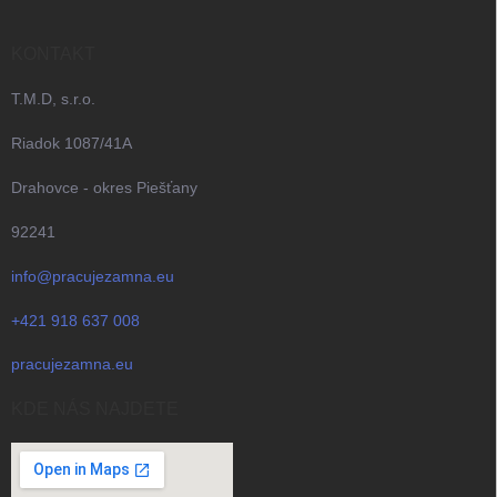
KONTAKT
T.M.D, s.r.o.
Riadok 1087/41A
Drahovce - okres Piešťany
92241
info@pracujezamna.eu
+421 918 637 008
pracujezamna.eu
KDE NÁS NAJDETE