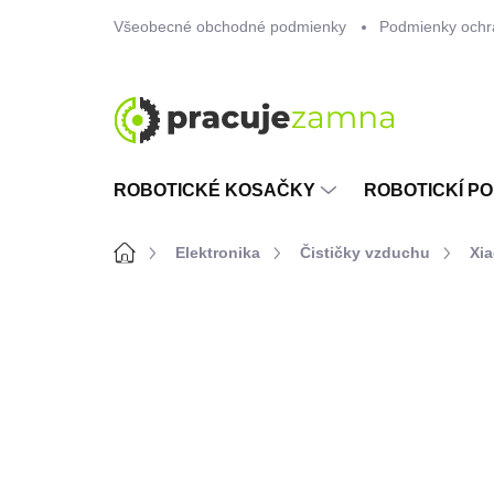
Prejsť
Všeobecné obchodné podmienky
Podmienky ochr
na
obsah
ROBOTICKÉ KOSAČKY
ROBOTICKÍ PO
Domov
Elektronika
Čističky vzduchu
Xia