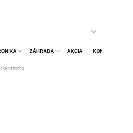
PRÁZDNY KOŠÍK
NÁKUPNÝ
KOŠÍK
RONIKA
ZÁHRADA
AKCIA
KONTAKT
V
tička vzduchu