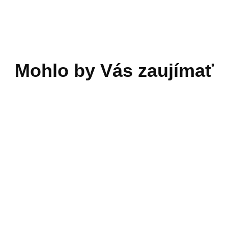
omi Mi 20W charger
Xiaomi Mi LCD Writing