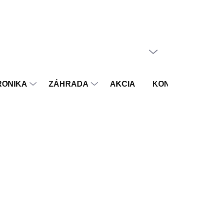
PRÁZDNY KOŠÍK
NÁKUPNÝ
KOŠÍK
RONIKA
ZÁHRADA
AKCIA
KONTAKT
V