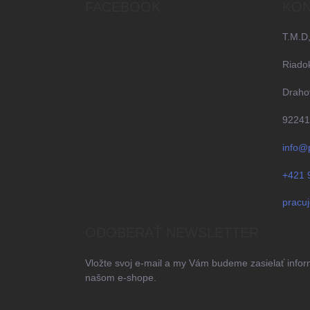
ä
FACEBOOK
KON
t
i
T.M.D,
e
Riado
Drahov
92241
info@
+421 
pracu
ODOBERAŤ NEWSLETTER
Vložte svoj e-mail a my Vám budeme zasielať info
našom e-shope.