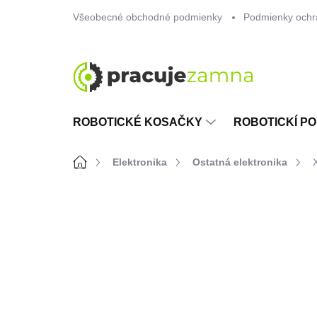
Prejsť
Všeobecné obchodné podmienky
Podmienky ochr
na
obsah
ROBOTICKÉ KOSAČKY
ROBOTICKÍ PO
Domov
Elektronika
Ostatná elektronika