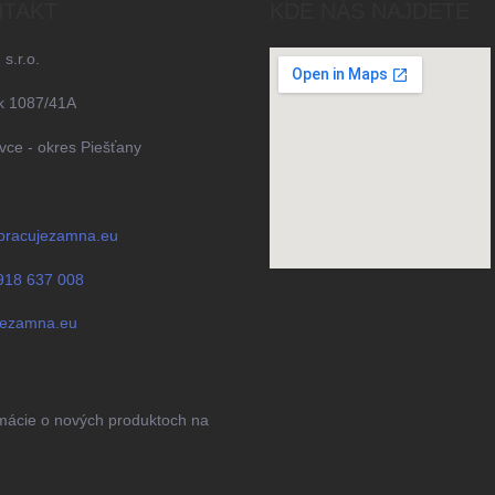
TAKT
KDE NÁS NAJDETE
 s.r.o.
k 1087/41A
ce - okres Piešťany
pracujezamna.eu
918 637 008
jezamna.eu
rmácie o nových produktoch na