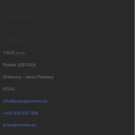
ä
t
i
FACEBOOK
e
KONTAKT
T.M.D, s.r.o.
Riadok 1087/41A
Drahovce - okres Piešťany
92241
info@pracujezamna.eu
+421 918 637 008
pracujezamna.eu