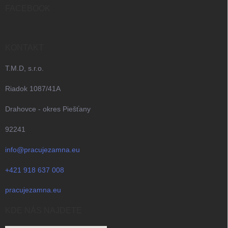
i
FACEBOOK
e
KONTAKT
T.M.D, s.r.o.
Riadok 1087/41A
Drahovce - okres Piešťany
92241
info@pracujezamna.eu
+421 918 637 008
pracujezamna.eu
KDE NÁS NAJDETE