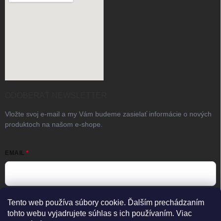
ODOBERAŤ NEWSLETTER
Vložte svoj e-mail a my Vám budeme zasielať informácie o nových
produktoch na našom e-shope.
EMAIL
Vložením e-mailu súhlasíte s
podmienkami ochrany osobných
Tento web používa súbory cookie. Ďalším prechádzaním
údajov
tohto webu vyjadrujete súhlas s ich používaním. Viac