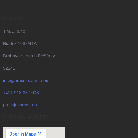
e
KONTAKT
T.M.D, s.r.o.
Riadok 1087/41A
Drahovce - okres Piešťany
92241
info@pracujezamna.eu
+421 918 637 008
pracujezamna.eu
KDE NÁS NAJDETE