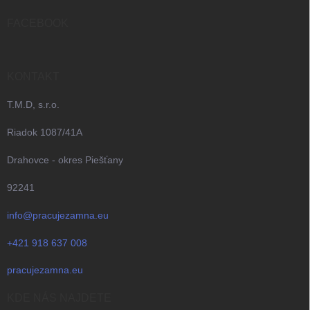
t
i
FACEBOOK
e
KONTAKT
T.M.D, s.r.o.
Riadok 1087/41A
Drahovce - okres Piešťany
92241
info@pracujezamna.eu
+421 918 637 008
pracujezamna.eu
KDE NÁS NAJDETE