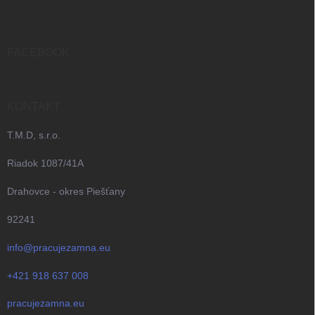
p
ä
t
i
FACEBOOK
e
KONTAKT
T.M.D, s.r.o.
Riadok 1087/41A
Drahovce - okres Piešťany
92241
info@pracujezamna.eu
+421 918 637 008
pracujezamna.eu