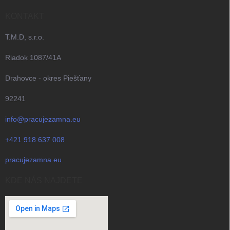
KONTAKT
T.M.D, s.r.o.
Riadok 1087/41A
Drahovce - okres Piešťany
92241
info@pracujezamna.eu
+421 918 637 008
pracujezamna.eu
KDE NÁS NAJDETE