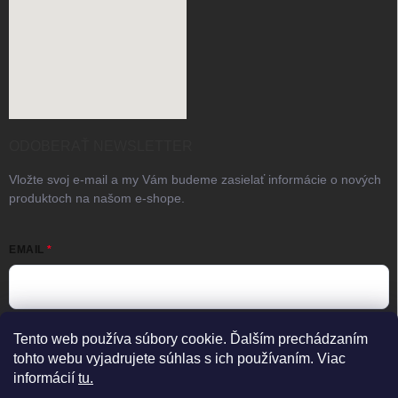
ODOBERAŤ NEWSLETTER
Vložte svoj e-mail a my Vám budeme zasielať informácie o nových
produktoch na našom e-shope.
EMAIL
Vložením e-mailu súhlasíte s
podmienkami ochrany osobných
Tento web používa súbory cookie. Ďalším prechádzaním
údajov
tohto webu vyjadrujete súhlas s ich používaním. Viac
informácií
tu.
Prihlásiť sa
×