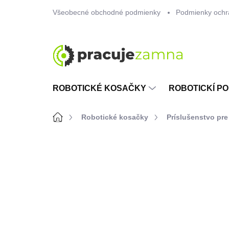
Prejsť
Všeobecné obchodné podmienky
Podmienky ochr
na
obsah
ROBOTICKÉ KOSAČKY
ROBOTICKÍ PO
Domov
Robotické kosačky
Príslušenstvo pre