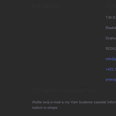
ä
FACEBOOK
KON
t
i
T.M.D,
e
Riado
Drahov
92241
info@
+421 
pracu
ODOBERAŤ NEWSLETTER
Vložte svoj e-mail a my Vám budeme zasielať info
našom e-shope.