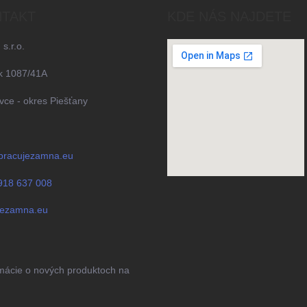
TAKT
KDE NÁS NAJDETE
 s.r.o.
k 1087/41A
ce - okres Piešťany
pracujezamna.eu
918 637 008
jezamna.eu
rmácie o nových produktoch na