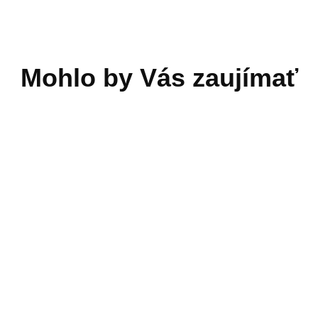
YUKA kartáč do sběrn
koše
70,63 €
A 2025 žací kotúč 2 ks
hradné rezné taniere