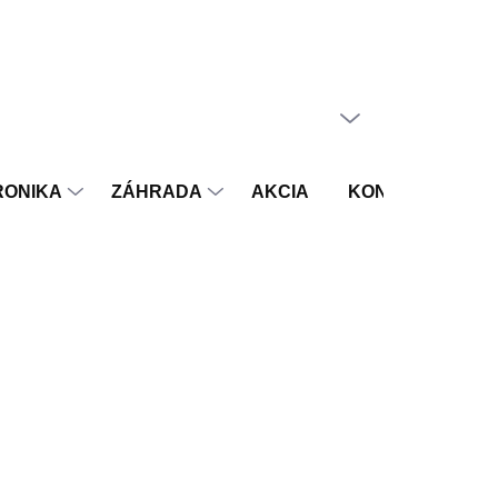
PRÁZDNY KOŠÍK
NÁKUPNÝ
KOŠÍK
RONIKA
ZÁHRADA
AKCIA
KONTAKT
V