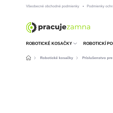
Prejsť
Všeobecné obchodné podmienky
Podmienky ochr
na
obsah
ROBOTICKÉ KOSAČKY
ROBOTICKÍ PO
Domov
Robotické kosačky
Príslušenstvo pre