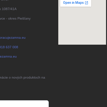
k 1087/41A
ce - okres Piešťany
pracujezamna.eu
918 637 008
jezamna.eu
rmácie o nových produktoch na