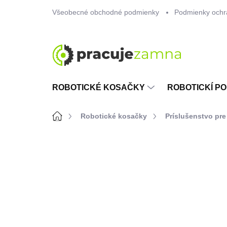
Prejsť
Všeobecné obchodné podmienky
Podmienky ochr
na
obsah
ROBOTICKÉ KOSAČKY
ROBOTICKÍ PO
Domov
Robotické kosačky
Príslušenstvo pre