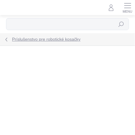
Prejsť
na
obsah
Hľadať
Príslušenstvo pre robotické kosačky