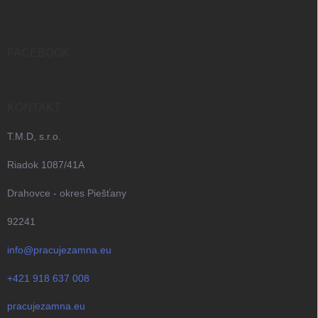
p
ä
t
i
FACEBOOK
e
KONTAKT
T.M.D, s.r.o.
Riadok 1087/41A
Drahovce - okres Piešťany
92241
info@pracujezamna.eu
+421 918 637 008
pracujezamna.eu