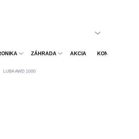
PRÁZDNY KOŠÍK
NÁKUPNÝ
KOŠÍK
RONIKA
ZÁHRADA
AKCIA
KONTAKT
V
LUBA AWD 1000