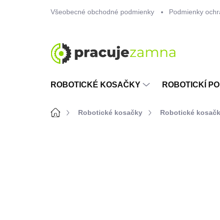
Prejsť
Všeobecné obchodné podmienky
Podmienky ochr
na
obsah
ROBOTICKÉ KOSAČKY
ROBOTICKÍ PO
Domov
Robotické kosačky
Robotické kosačk