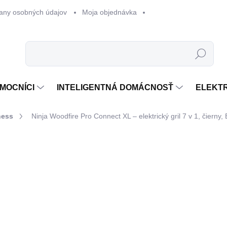
any osobných údajov
Moja objednávka
Hľadať
MOCNÍCI
INTELIGENTNÁ DOMÁCNOSŤ
ELEKT
ness
Ninja Woodfire Pro Connect XL – elektrický gril 7 v 1, čier