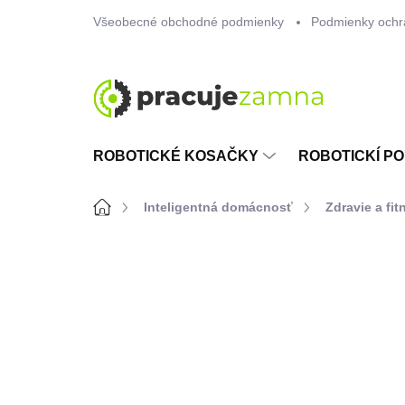
Prejsť
Všeobecné obchodné podmienky
Podmienky ochr
na
obsah
ROBOTICKÉ KOSAČKY
ROBOTICKÍ PO
Domov
Inteligentná domácnosť
Zdravie a fit