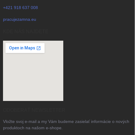
+421 918 637 008
pracujezamna.eu
KDE NÁS NAJDETE
ODOBERAŤ NEWSLETTER
Vložte svoj e-mail a my Vám budeme zasielať informácie o nových
produktoch na našom e-shope.