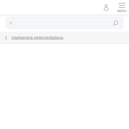
Prejsť
na
obsah
Hľadať
Inteligentná elektroinštalácia