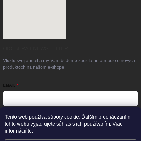
ODOBERAŤ NEWSLETTER
Vložte svoj e-mail a my Vám budeme zasielať informácie o nových
produktoch na našom e-shope.
EMAIL
Vložením e-mailu súhlasíte s
podmienkami ochrany osobných
Tento web používa súbory cookie. Ďalším prechádzaním
údajov
tohto webu vyjadrujete súhlas s ich používaním. Viac
informácií
tu.
Prihlásiť sa
×
Predajňa zatvorená