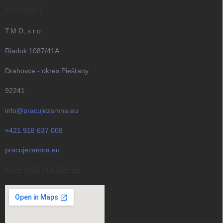
KONTAKT
T.M.D, s.r.o.
Riadok 1087/41A
Drahovce - okres Piešťany
92241
info@pracujezamna.eu
+421 918 637 008
pracujezamna.eu
KDE NÁS NAJDETE