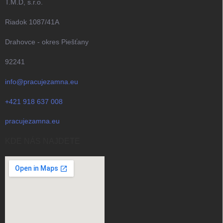
T.M.D, s.r.o.
domácnosti s viacerými
mačkami a nádobou na odpad
Riadok 1087/41A
až na 15 dní. Tichý chod:
Neruší vás ani vašu mačku
Drahovce - okres Piešťany
počas dňa či noci.
92241
info@pracujezamna.eu
+421 918 637 008
pracujezamna.eu
KDE NÁS NAJDETE