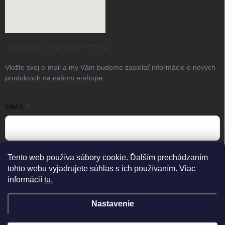
ODOBERAŤ NEWSLETTER
Vložte svoj e-mail a my Vám budeme zasielať informácie o nových
produktoch na našom e-shope.
EMAIL
Vložením e-mailu súhlasíte s
podmienkami ochrany osobných
Tento web používa súbory cookie. Ďalším prechádzaním
údajov
tohto webu vyjadrujete súhlas s ich používaním. Viac
informácií
tu.
Prihlásiť sa
×
Predajňa zatvorená
Otvorené Po–Pia 08:00–17:00
Nastavenie