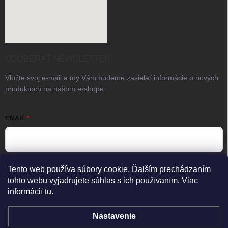
ODOBERAŤ NEWSLETTER
Vložte svoj e-mail a my Vám budeme zasielať informácie o nových
produktoch na našom e-shope.
EMAIL
Vložením e-mailu súhlasíte s
podmienkami ochrany osobných
Tento web používa súbory cookie. Ďalším prechádzaním
údajov
tohto webu vyjadrujete súhlas s ich používaním. Viac
informácií
tu.
Prihlásiť sa
Predajňa otvorená
×
Aktuálne otvorené po telefonickej
Nastavenie
dohode.