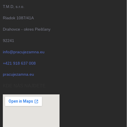
T.M.D, s.r.o.
Riadok 1087/41A
Drahovce - okres Piešťany
92241
info@pracujezamna.eu
+421 918 637 008
pracujezamna.eu
KDE NÁS NAJDETE