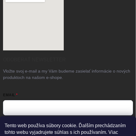
ODOBERAŤ NEWSLETTER
Vložte svoj e-mail a my Vám budeme zasielať informácie o nových
produktoch na našom e-shope.
EMAIL
Vložením e-mailu súhlasíte s
podmienkami ochrany osobných
Tento web používa súbory cookie. Ďalším prechádzaním
údajov
tohto webu vyjadrujete súhlas s ich používaním. Viac