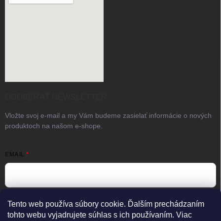
ODOBERAŤ NEWSLETTER
Vložte svoj e-mail a my Vám budeme zasielať informácie o nových
produktoch na našom e-shope.
EMAIL
Vložením e-mailu súhlasíte s
podmienkami ochrany osobných
Tento web používa súbory cookie. Ďalším prechádzaním
údajov
tohto webu vyjadrujete súhlas s ich používaním. Viac