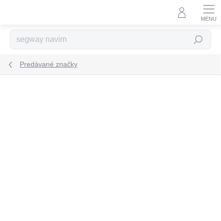
Prejsť
na
obsah
Hľadať
Predávané značky