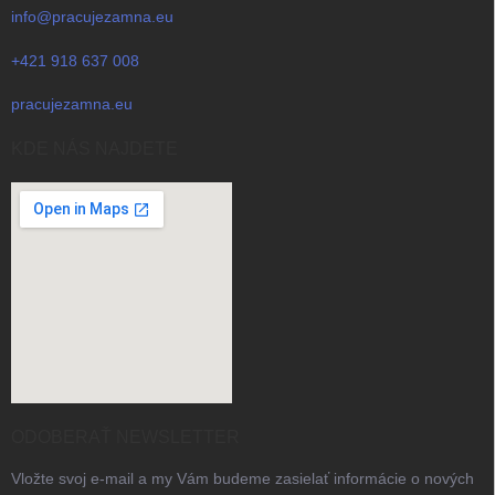
info@pracujezamna.eu
+421 918 637 008
pracujezamna.eu
KDE NÁS NAJDETE
ODOBERAŤ NEWSLETTER
Vložte svoj e-mail a my Vám budeme zasielať informácie o nových