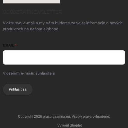
ODOBERAŤ NEWSLETTER
Vložte svoj e-mail a my Vám budeme zasielať informácie o nových
produktoch na našom e-shope.
EMAIL
Vložením e-mailu súhlasíte s
podmienkami ochrany osobných
údajov
Prihlásiť sa
Copyright 2026
pracujezamna.eu
. Všetky práva vyhradené.
Vytvoril Shoptet