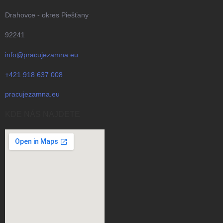
Drahovce - okres Piešťany
92241
info@pracujezamna.eu
+421 918 637 008
pracujezamna.eu
KDE NÁS NAJDETE