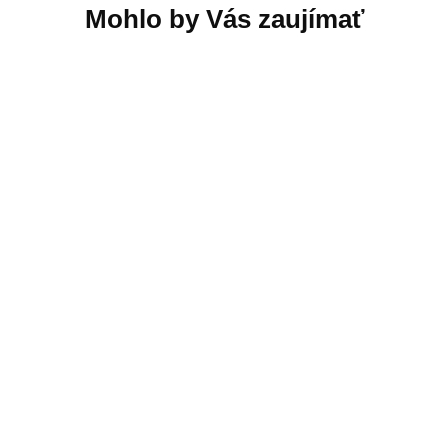
"CHCEMKOSACKU"
"CHCEMKOSACKU"
ZĽAVA 5%
ZĽAVA 5%
PREDOBJEDNÁVKA
VYPREDANÉ
Robomow RKS 1500
Robomow RT700
1 199,00 €
1 126,48 €
Do košíka
Do košíka
Robotická kosačka Robomow
Robotická kosačka Robomow
RKS 1500 je prevratnou
RT 700 prináša veľa nového do
novinkou vo svojom segmente,
segmentu robotických kosačiek
ktorá Vás bude baviť. Krásny